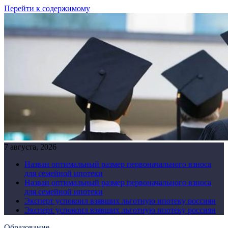
Перейти к содержимому
7 августа, 2026
Назван оптимальный размер первоначального взноса
для семейной ипотеки
Назван оптимальный размер первоначального взноса
для семейной ипотеки
Эксперт успокоил взявших льготную ипотеку россиян
Эксперт успокоил взявших льготную ипотеку россиян
Образование