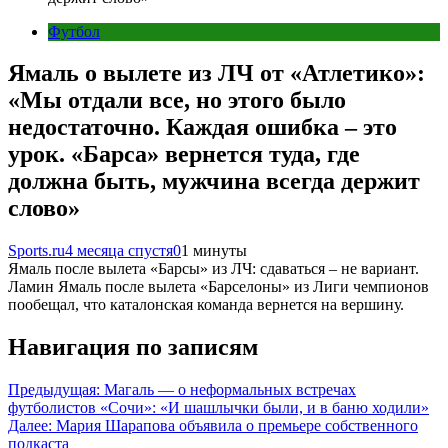
Футбол
Ямаль о вылете из ЛЧ от «Атлетико»:
«Мы отдали все, но этого было
недостаточно. Каждая ошибка – это
урок. «Барса» вернется туда, где
должна быть, мужчина всегда держит
слово»
Sports.ru
4 месяца спустя
0
1 минуты
Ямаль после вылета «Барсы» из ЛЧ: сдаваться – не вариант.
Ламин Ямаль после вылета «Барселоны» из Лиги чемпионов
пообещал, что каталонская команда вернется на вершину.
Навигация по записям
Предыдущая:
Магаль — о неформальных встречах
футболистов «Сочи»: «И шашлычки были, и в баню ходили»
Далее:
Мария Шарапова объявила о премьере собственного
подкаста