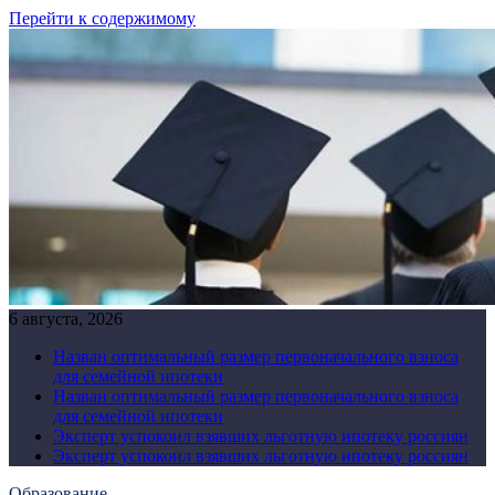
Перейти к содержимому
6 августа, 2026
Назван оптимальный размер первоначального взноса
для семейной ипотеки
Назван оптимальный размер первоначального взноса
для семейной ипотеки
Эксперт успокоил взявших льготную ипотеку россиян
Эксперт успокоил взявших льготную ипотеку россиян
Образование