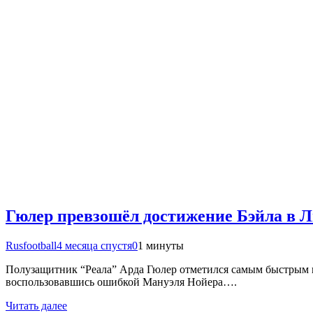
Гюлер превзошёл достижение Бэйла в 
Rusfootball
4 месяца спустя
0
1 минуты
Полузащитник “Реала” Арда Гюлер отметился самым быстрым го
воспользовавшись ошибкой Мануэля Нойера….
Читать далее