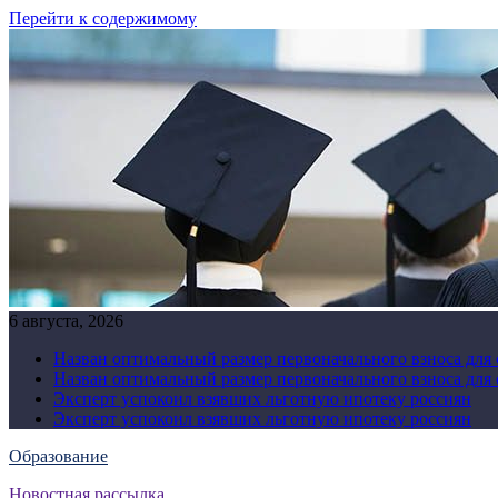
Перейти к содержимому
6 августа, 2026
Назван оптимальный размер первоначального взноса для
Назван оптимальный размер первоначального взноса для
Эксперт успокоил взявших льготную ипотеку россиян
Эксперт успокоил взявших льготную ипотеку россиян
Образование
Новостная рассылка