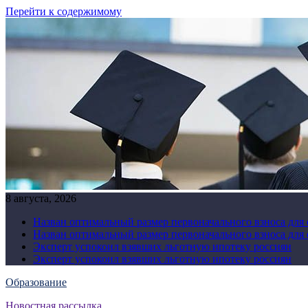
Перейти к содержимому
8 августа, 2026
Назван оптимальный размер первоначального взноса для
Назван оптимальный размер первоначального взноса для
Эксперт успокоил взявших льготную ипотеку россиян
Эксперт успокоил взявших льготную ипотеку россиян
Образование
Новостная рассылка