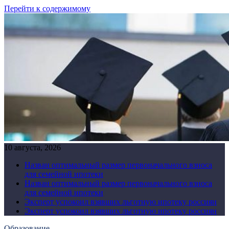
Перейти к содержимому
10 августа, 2026
Назван оптимальный размер первоначального взноса
для семейной ипотеки
Назван оптимальный размер первоначального взноса
для семейной ипотеки
Эксперт успокоил взявших льготную ипотеку россиян
Эксперт успокоил взявших льготную ипотеку россиян
Образование