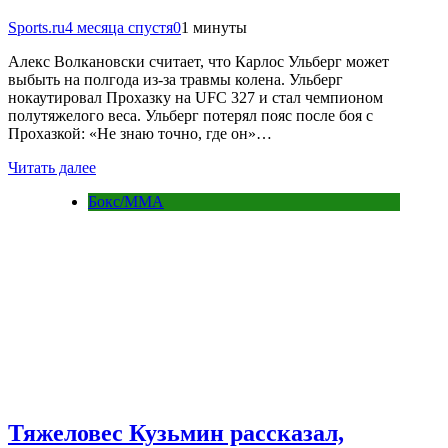
Sports.ru
4 месяца спустя
0
1 минуты
Алекс Волкановски считает, что Карлос Ульберг может
выбыть на полгода из-за травмы колена. Ульберг
нокаутировал Прохазку на UFC 327 и стал чемпионом
полутяжелого веса. Ульберг потерял пояс после боя с
Прохазкой: «Не знаю точно, где он»…
Читать далее
Бокс/MMA
Тяжеловес Кузьмин рассказал,