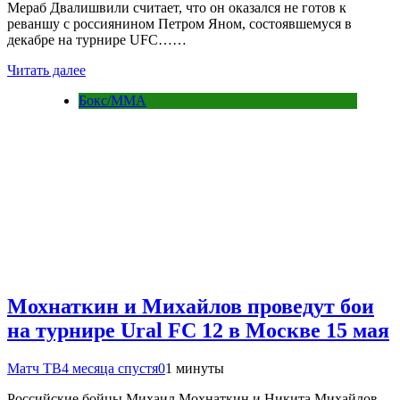
Мераб Двалишвили считает, что он оказался не готов к
реваншу с россиянином Петром Яном, состоявшемуся в
декабре на турнире UFC……
Читать далее
Бокс/MMA
Мохнаткин и Михайлов проведут бои
на турнире Ural FC 12 в Москве 15 мая
Матч ТВ
4 месяца спустя
0
1 минуты
Российские бойцы Михаил Мохнаткин и Никита Михайлов