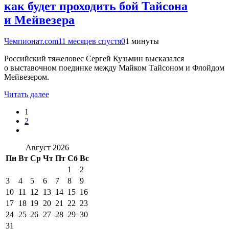
как будет проходить бой Тайсона
и Мейвезера
Чемпионат.com
11 месяцев спустя
0
1 минуты
Российский тяжеловес Сергей Кузьмин высказался
о выставочном поединке между Майком Тайсоном и Флойдом
Мейвезером.
Читать далее
1
2
Август 2026
Пн
Вт
Ср
Чт
Пт
Сб
Вс
1
2
3
4
5
6
7
8
9
10
11
12
13
14
15
16
17
18
19
20
21
22
23
24
25
26
27
28
29
30
31