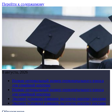
Перейти к содержимому
8 августа, 2026
Назван оптимальный размер первоначального взноса
для семейной ипотеки
Назван оптимальный размер первоначального взноса
для семейной ипотеки
Эксперт успокоил взявших льготную ипотеку россиян
Эксперт успокоил взявших льготную ипотеку россиян
Образование