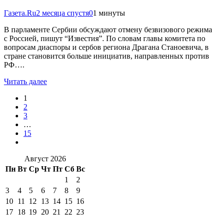
Газета.Ru
2 месяца спустя
0
1 минуты
В парламенте Сербии обсуждают отмену безвизового режима
с Россией, пишут “Известия”. По словам главы комитета по
вопросам диаспоры и сербов региона Драгана Станоевича, в
стране становится больше инициатив, направленных против
РФ….
Читать далее
1
2
3
…
15
Август 2026
Пн
Вт
Ср
Чт
Пт
Сб
Вс
1
2
3
4
5
6
7
8
9
10
11
12
13
14
15
16
17
18
19
20
21
22
23