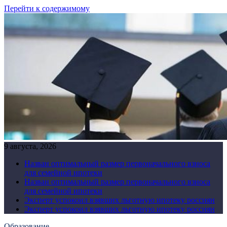
Перейти к содержимому
9 августа, 2026
Назван оптимальный размер первоначального взноса
для семейной ипотеки
Назван оптимальный размер первоначального взноса
для семейной ипотеки
Эксперт успокоил взявших льготную ипотеку россиян
Эксперт успокоил взявших льготную ипотеку россиян
Образование