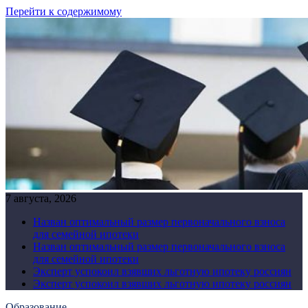
Перейти к содержимому
7 августа, 2026
Назван оптимальный размер первоначального взноса
для семейной ипотеки
Назван оптимальный размер первоначального взноса
для семейной ипотеки
Эксперт успокоил взявших льготную ипотеку россиян
Эксперт успокоил взявших льготную ипотеку россиян
Образование