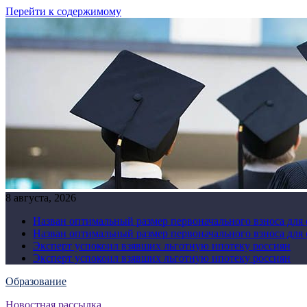
Перейти к содержимому
8 августа, 2026
Назван оптимальный размер первоначального взноса для
Назван оптимальный размер первоначального взноса для
Эксперт успокоил взявших льготную ипотеку россиян
Эксперт успокоил взявших льготную ипотеку россиян
Образование
Новостная рассылка