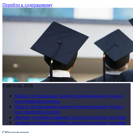
Перейти к содержимому
9 августа, 2026
Назван оптимальный размер первоначального взноса
для семейной ипотеки
Назван оптимальный размер первоначального взноса
для семейной ипотеки
Эксперт успокоил взявших льготную ипотеку россиян
Эксперт успокоил взявших льготную ипотеку россиян
Образование