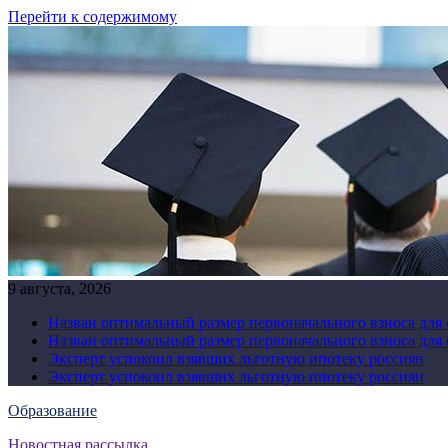
Перейти к содержимому
9 августа, 2026
Назван оптимальный размер первоначального взноса для
Назван оптимальный размер первоначального взноса для
Эксперт успокоил взявших льготную ипотеку россиян
Эксперт успокоил взявших льготную ипотеку россиян
Образование
Новостная рассылка