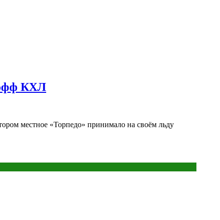
-офф КХЛ
тором местное «Торпедо» принимало на своём льду