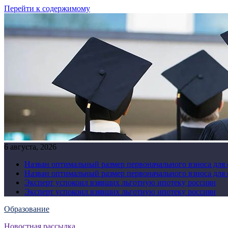
Перейти к содержимому
6 августа, 2026
Назван оптимальный размер первоначального взноса для
Назван оптимальный размер первоначального взноса для
Эксперт успокоил взявших льготную ипотеку россиян
Эксперт успокоил взявших льготную ипотеку россиян
Образование
Новостная рассылка