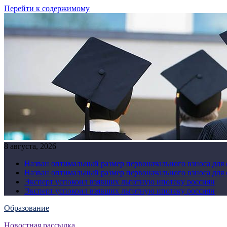
Перейти к содержимому
8 августа, 2026
Назван оптимальный размер первоначального взноса для
Назван оптимальный размер первоначального взноса для
Эксперт успокоил взявших льготную ипотеку россиян
Эксперт успокоил взявших льготную ипотеку россиян
Образование
Новостная рассылка