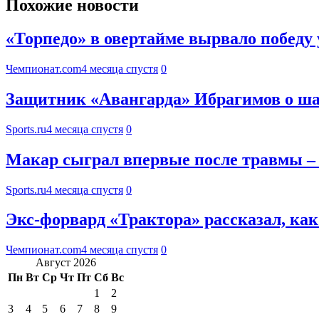
Похожие новости
«Торпедо» в овертайме вырвало победу
Чемпионат.com
4 месяца спустя
0
Защитник «Авангарда» Ибрагимов о шайб
Sports.ru
4 месяца спустя
0
Макар сыграл впервые после травмы – 
Sports.ru
4 месяца спустя
0
Экс-форвард «Трактора» рассказал, как
Чемпионат.com
4 месяца спустя
0
Август 2026
Пн
Вт
Ср
Чт
Пт
Сб
Вс
1
2
3
4
5
6
7
8
9