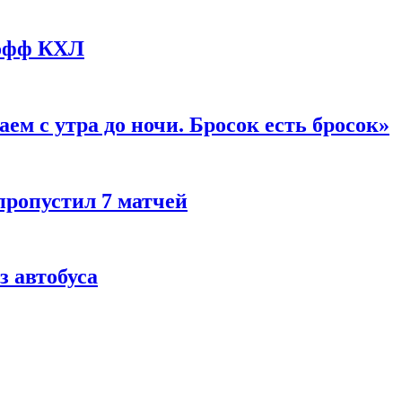
-офф КХЛ
м с утра до ночи. Бросок есть бросок»
пропустил 7 матчей
з автобуса