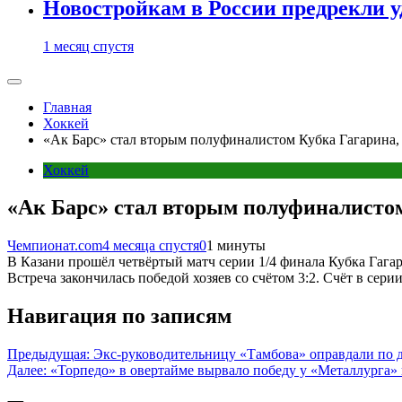
Новостройкам в России предрекли 
1 месяц спустя
Главная
Хоккей
«Ак Барс» стал вторым полуфиналистом Кубка Гагарина,
Хоккей
«Ак Барс» стал вторым полуфиналистом
Чемпионат.com
4 месяца спустя
0
1 минуты
В Казани прошёл четвёртый матч серии 1/4 финала Кубка Гага
Встреча закончилась победой хозяев со счётом 3:2. Счёт в серии
Навигация по записям
Предыдущая:
Экс-руководительницу «Тамбова» оправдали по 
Далее:
«Торпедо» в овертайме вырвало победу у «Металлурга