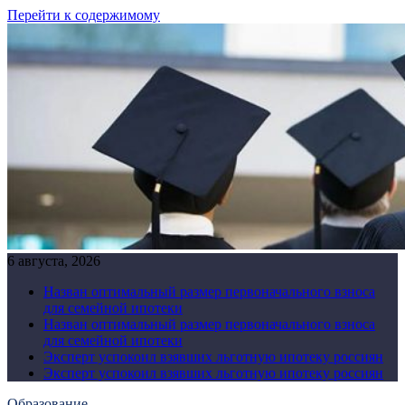
Перейти к содержимому
6 августа, 2026
Назван оптимальный размер первоначального взноса
для семейной ипотеки
Назван оптимальный размер первоначального взноса
для семейной ипотеки
Эксперт успокоил взявших льготную ипотеку россиян
Эксперт успокоил взявших льготную ипотеку россиян
Образование