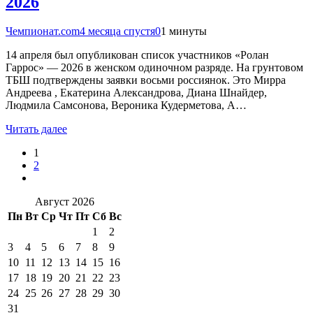
2026
Чемпионат.com
4 месяца спустя
0
1 минуты
14 апреля был опубликован список участников «Ролан
Гаррос» — 2026 в женском одиночном разряде. На грунтовом
ТБШ подтверждены заявки восьми россиянок. Это Мирра
Андреева , Екатерина Александрова, Диана Шнайдер,
Людмила Самсонова, Вероника Кудерметова, А…
Читать далее
1
2
Август 2026
Пн
Вт
Ср
Чт
Пт
Сб
Вс
1
2
3
4
5
6
7
8
9
10
11
12
13
14
15
16
17
18
19
20
21
22
23
24
25
26
27
28
29
30
31