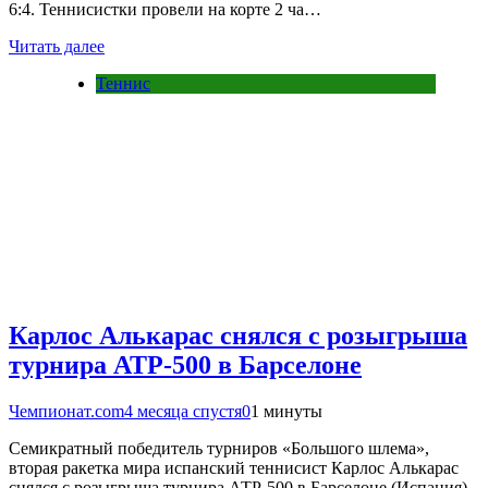
6:4. Теннисистки провели на корте 2 ча…
Читать далее
Теннис
Карлос Алькарас снялся с розыгрыша
турнира АТР-500 в Барселоне
Чемпионат.com
4 месяца спустя
0
1 минуты
Семикратный победитель турниров «Большого шлема»,
вторая ракетка мира испанский теннисист Карлос Алькарас
снялся с розыгрыша турнира АТР-500 в Барселоне (Испания)