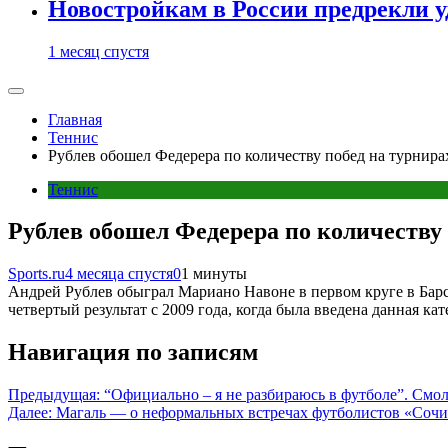
Новостройкам в России предрекли 
1 месяц спустя
Главная
Теннис
Рублев обошел Федерера по количеству побед на турнира
Теннис
Рублев обошел Федерера по количеству 
Sports.ru
4 месяца спустя
0
1 минуты
Андрей Рублев обыграл Мариано Навоне в первом круге в Барсе
четвертый результат с 2009 года, когда была введена данная кат
Навигация по записям
Предыдущая:
“Официально – я не разбираюсь в футболе”. Смо
Далее:
Магаль — о неформальных встречах футболистов «Сочи