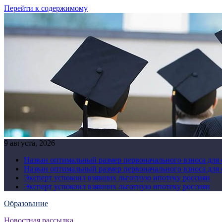
Перейти к содержимому
9 августа, 2026
Назван оптимальный размер первоначального взноса для
Назван оптимальный размер первоначального взноса для
Эксперт успокоил взявших льготную ипотеку россиян
Эксперт успокоил взявших льготную ипотеку россиян
Образование
Новостная рассылка