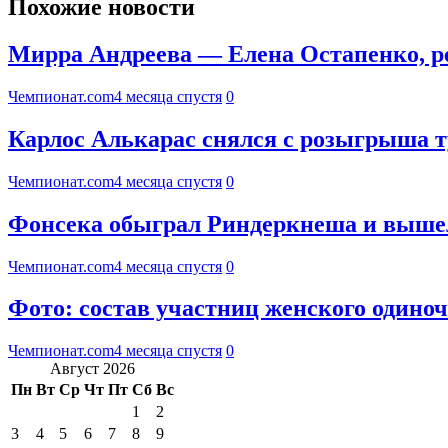
Похожие новости
Мирра Андреева — Елена Остапенко, рез
Чемпионат.com
4 месяца спустя
0
Карлос Алькарас снялся с розыгрыша т
Чемпионат.com
4 месяца спустя
0
Фонсека обыграл Риндеркнеша и вышел
Чемпионат.com
4 месяца спустя
0
Фото: состав участниц женского одиноч
Чемпионат.com
4 месяца спустя
0
Август 2026
Пн
Вт
Ср
Чт
Пт
Сб
Вс
1
2
3
4
5
6
7
8
9