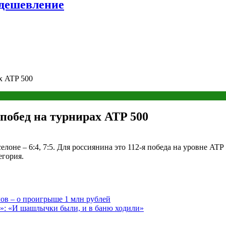
удешевление
х ATP 500
побед на турнирах ATP 500
лоне – 6:4, 7:5. Для россиянина это 112-я победа на уровне AT
егория.
лов – о проигрыше 1 млн рублей
»: «И шашлычки были, и в баню ходили»