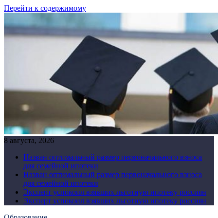
Перейти к содержимому
8 августа, 2026
Назван оптимальный размер первоначального взноса
для семейной ипотеки
Назван оптимальный размер первоначального взноса
для семейной ипотеки
Эксперт успокоил взявших льготную ипотеку россиян
Эксперт успокоил взявших льготную ипотеку россиян
Образование