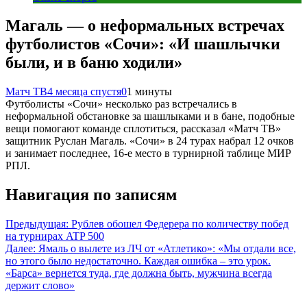
Магаль — о неформальных встречах
футболистов «Сочи»: «И шашлычки
были, и в баню ходили»
Матч ТВ
4 месяца спустя
0
1 минуты
Футболисты «Сочи» несколько раз встречались в
неформальной обстановке за шашлыками и в бане, подобные
вещи помогают команде сплотиться, рассказал «Матч ТВ»
защитник Руслан Магаль. «Сочи» в 24 турах набрал 12 очков
и занимает последнее, 16‑е место в турнирной таблице МИР
РПЛ.
Навигация по записям
Предыдущая:
Рублев обошел Федерера по количеству побед
на турнирах ATP 500
Далее:
Ямаль о вылете из ЛЧ от «Атлетико»: «Мы отдали все,
но этого было недостаточно. Каждая ошибка – это урок.
«Барса» вернется туда, где должна быть, мужчина всегда
держит слово»