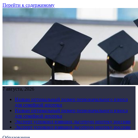
Перейти к содержимому
7 августа, 2026
Назван оптимальный размер первоначального взноса
для семейной ипотеки
Назван оптимальный размер первоначального взноса
для семейной ипотеки
Эксперт успокоил взявших льготную ипотеку россиян
Эксперт успокоил взявших льготную ипотеку россиян
Образование