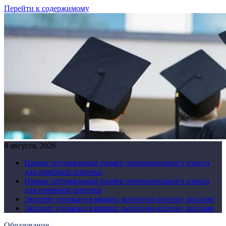
Перейти к содержимому
8 августа, 2026
Назван оптимальный размер первоначального взноса
для семейной ипотеки
Назван оптимальный размер первоначального взноса
для семейной ипотеки
Эксперт успокоил взявших льготную ипотеку россиян
Эксперт успокоил взявших льготную ипотеку россиян
Образование