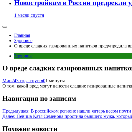
Новостройкам в России предрекли 
1 месяц спустя
Главная
Здоровье
О вреде сладких газированных напитков предупредила в
Здоровье
О вреде сладких газированных напитко
Мир24
3 года спустя
0
1 минуты
О том, какой вред могут нанести сладкие газированные напитк
Навигация по записям
Предыдущая:
В российском регионе нашли янтарь весом почти
Далее:
Певица Катя Семенова простила бывшего мужа, который
Похожие новости