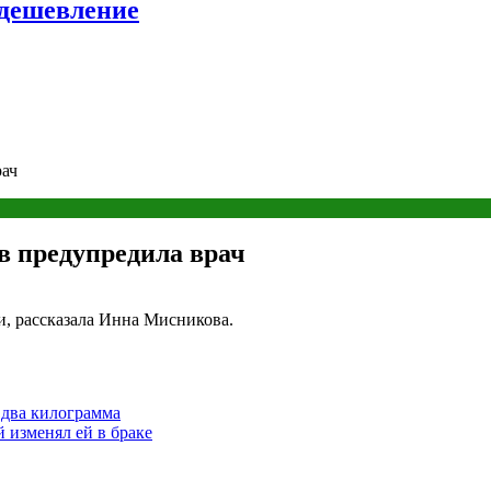
удешевление
рач
в предупредила врач
и, рассказала Инна Мисникова.
 два килограмма
 изменял ей в браке