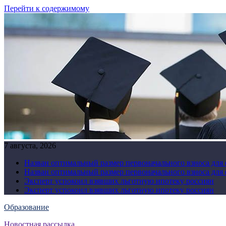
Перейти к содержимому
7 августа, 2026
Назван оптимальный размер первоначального взноса для
Назван оптимальный размер первоначального взноса для
Эксперт успокоил взявших льготную ипотеку россиян
Эксперт успокоил взявших льготную ипотеку россиян
Образование
Новостная рассылка