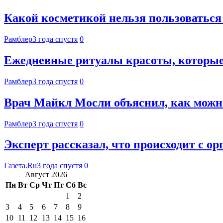
Какой косметикой нельзя пользоваться
Рамблер
3 года спустя
0
Ежедневные ритуалы красоты, которые
Рамблер
3 года спустя
0
Врач Майкл Мосли объяснил, как можно
Рамблер
3 года спустя
0
Эксперт рассказал, что происходит с о
Газета.Ru
3 года спустя
0
Август 2026
Пн
Вт
Ср
Чт
Пт
Сб
Вс
1
2
3
4
5
6
7
8
9
10
11
12
13
14
15
16