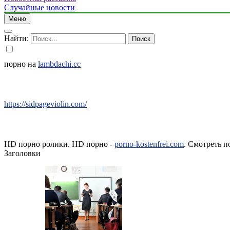
Случайные новости
Меню
Найти:
порно на
lambdachi.cc
https://sidpageviolin.com/
HD порно ролики. HD порно -
porno-kostenfrei.com
. Смотреть п
Заголовки