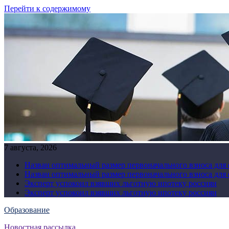
Перейти к содержимому
7 августа, 2026
Назван оптимальный размер первоначального взноса для
Назван оптимальный размер первоначального взноса для
Эксперт успокоил взявших льготную ипотеку россиян
Эксперт успокоил взявших льготную ипотеку россиян
Образование
Новостная рассылка