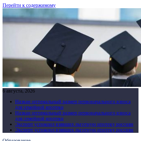
Перейти к содержимому
6 августа, 2026
Назван оптимальный размер первоначального взноса
для семейной ипотеки
Назван оптимальный размер первоначального взноса
для семейной ипотеки
Эксперт успокоил взявших льготную ипотеку россиян
Эксперт успокоил взявших льготную ипотеку россиян
Образование