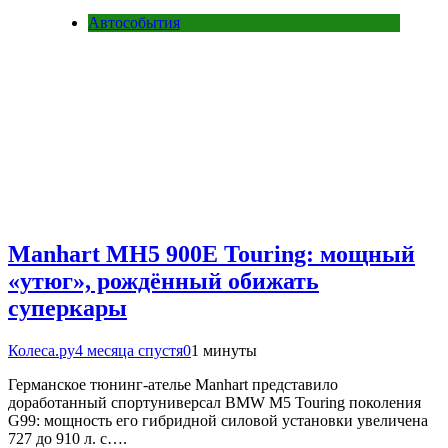
Автособытия
Manhart MH5 900E Touring: мощный
«утюг», рождённый обижать
суперкары
Колеса.ру
4 месяца спустя
0
1 минуты
Германское тюнинг-ателье Manhart представило
доработанный спортуниверсал BMW M5 Touring поколения
G99: мощность его гибридной силовой установки увеличена
727 до 910 л. с….