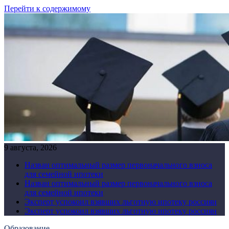
Перейти к содержимому
9 августа, 2026
Назван оптимальный размер первоначального взноса
для семейной ипотеки
Назван оптимальный размер первоначального взноса
для семейной ипотеки
Эксперт успокоил взявших льготную ипотеку россиян
Эксперт успокоил взявших льготную ипотеку россиян
Образование