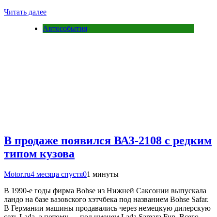
Читать далее
Автособытия
В продаже появился ВАЗ-2108 с редким
типом кузова
Motor.ru
4 месяца спустя
0
1 минуты
В 1990-е годы фирма Bohse из Нижней Саксонии выпускала
ландо на базе вазовского хэтчбека под названием Bohse Safar.
В Германии машины продавались через немецкую дилерскую
сеть Lаdа, а потому — под именем Lаdа Sаmаrа Fun. Всего