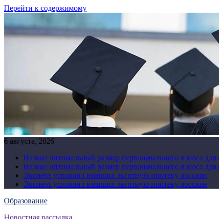
Перейти к содержимому
6 августа, 2026
Назван оптимальный размер первоначального взноса для
Назван оптимальный размер первоначального взноса для
Эксперт успокоил взявших льготную ипотеку россиян
Эксперт успокоил взявших льготную ипотеку россиян
Образование
Новостная рассылка