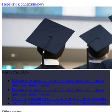
Перейти к содержимому
6 августа, 2026
Назван оптимальный размер первоначального взноса
для семейной ипотеки
Назван оптимальный размер первоначального взноса
для семейной ипотеки
Эксперт успокоил взявших льготную ипотеку россиян
Эксперт успокоил взявших льготную ипотеку россиян
Образование