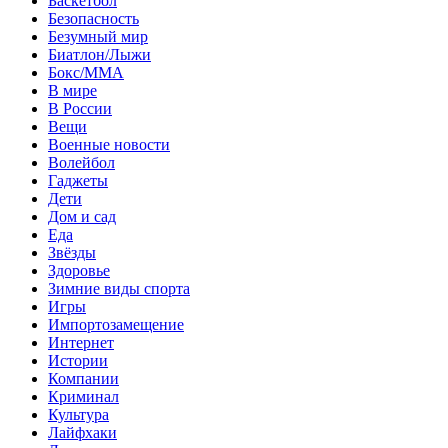
Баскетбол
Безопасность
Безумный мир
Биатлон/Лыжи
Бокс/MMA
В мире
В России
Вещи
Военные новости
Волейбол
Гаджеты
Дети
Дом и сад
Еда
Звёзды
Здоровье
Зимние виды спорта
Игры
Импортозамещение
Интернет
Истории
Компании
Криминал
Культура
Лайфхаки