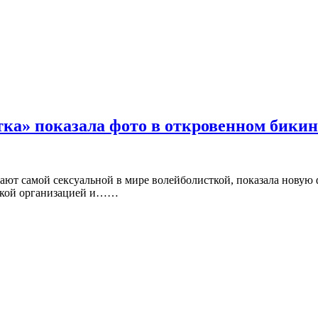
тка» показала фото в откровенном бики
ют самой сексуальной в мире волейболисткой, показала новую ф
тской организацией и……