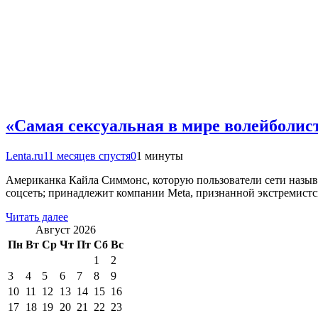
«Самая сексуальная в мире волейболис
Lenta.ru
11 месяцев спустя
0
1 минуты
Американка Кайла Симмонс, которую пользователи сети называ
соцсеть; принадлежит компании Meta, признанной экстремис
Читать далее
Август 2026
Пн
Вт
Ср
Чт
Пт
Сб
Вс
1
2
3
4
5
6
7
8
9
10
11
12
13
14
15
16
17
18
19
20
21
22
23