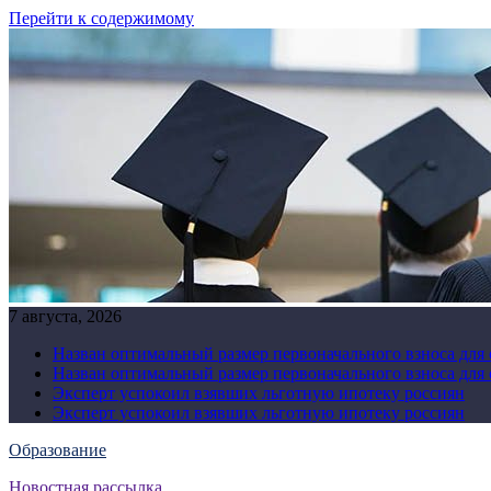
Перейти к содержимому
7 августа, 2026
Назван оптимальный размер первоначального взноса для
Назван оптимальный размер первоначального взноса для
Эксперт успокоил взявших льготную ипотеку россиян
Эксперт успокоил взявших льготную ипотеку россиян
Образование
Новостная рассылка