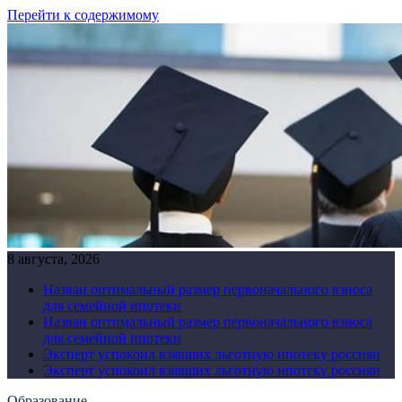
Перейти к содержимому
8 августа, 2026
Назван оптимальный размер первоначального взноса
для семейной ипотеки
Назван оптимальный размер первоначального взноса
для семейной ипотеки
Эксперт успокоил взявших льготную ипотеку россиян
Эксперт успокоил взявших льготную ипотеку россиян
Образование