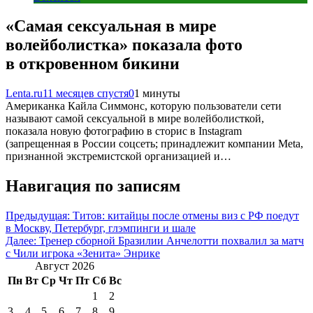
«Самая сексуальная в мире
волейболистка» показала фото
в откровенном бикини
Lenta.ru
11 месяцев спустя
0
1 минуты
Американка Кайла Симмонс, которую пользователи сети
называют самой сексуальной в мире волейболисткой,
показала новую фотографию в сторис в Instagram
(запрещенная в России соцсеть; принадлежит компании Meta,
признанной экстремистской организацией и…
Навигация по записям
Предыдущая:
Титов: китайцы после отмены виз с РФ поедут
в Москву, Петербург, глэмпинги и шале
Далее:
Тренер сборной Бразилии Анчелотти похвалил за матч
с Чили игрока «Зенита» Энрике
Август 2026
Пн
Вт
Ср
Чт
Пт
Сб
Вс
1
2
3
4
5
6
7
8
9