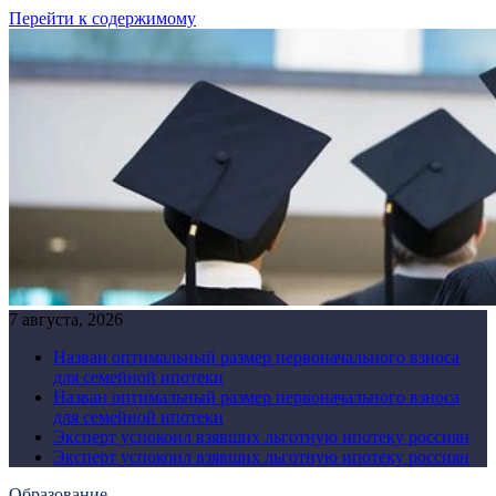
Перейти к содержимому
7 августа, 2026
Назван оптимальный размер первоначального взноса
для семейной ипотеки
Назван оптимальный размер первоначального взноса
для семейной ипотеки
Эксперт успокоил взявших льготную ипотеку россиян
Эксперт успокоил взявших льготную ипотеку россиян
Образование