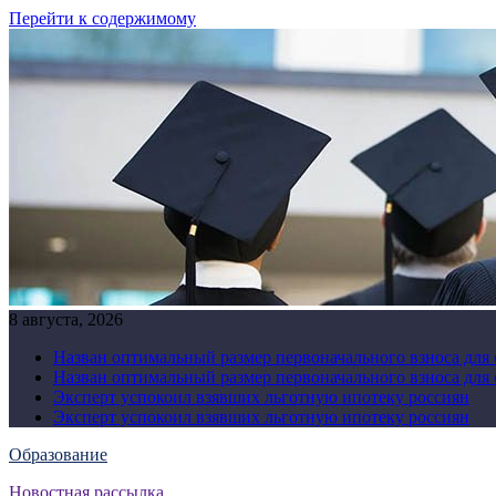
Перейти к содержимому
8 августа, 2026
Назван оптимальный размер первоначального взноса для
Назван оптимальный размер первоначального взноса для
Эксперт успокоил взявших льготную ипотеку россиян
Эксперт успокоил взявших льготную ипотеку россиян
Образование
Новостная рассылка