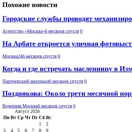
Похожие новости
Городские службы проводят механизиро
Агентство «Москва»
6 месяцев спустя
0
На Арбате откроется уличная фотовыст
Москва24
6 месяцев спустя
0
Когда и где встречать масленницу в И
Партнерский материал
6 месяцев спустя
0
Позднякова: Около трети месячной нор
Вечерняя Москва
6 месяцев спустя
0
Август 2026
Пн
Вт
Ср
Чт
Пт
Сб
Вс
1
2
3
4
5
6
7
8
9