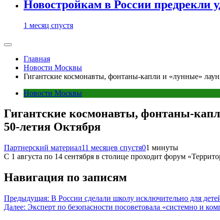
Новостройкам в России предрекли 
1 месяц спустя
Главная
Новости Москвы
Гигантские космонавты, фонтаны-капли и «лунные» лаунж
Новости Москвы
Гигантские космонавты, фонтаны-капли
50-летия Октября
Партнерский материал
11 месяцев спустя
0
1 минуты
С 1 августа по 14 сентября в столице проходит форум «Терри
Навигация по записям
Предыдущая:
В России сделали школу исключительно для дете
Далее:
Эксперт по безопасности посоветовала «системно и ко