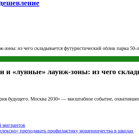
удешевление
-зоны: из чего складывается футуристический облик парка 50-
 и «лунные» лаунж-зоны: из чего скла
тория будущего. Москва 2030» — масштабное событие, охвативше
й мигрантов
мплексно» преподавать профилактику мошенничества в школах