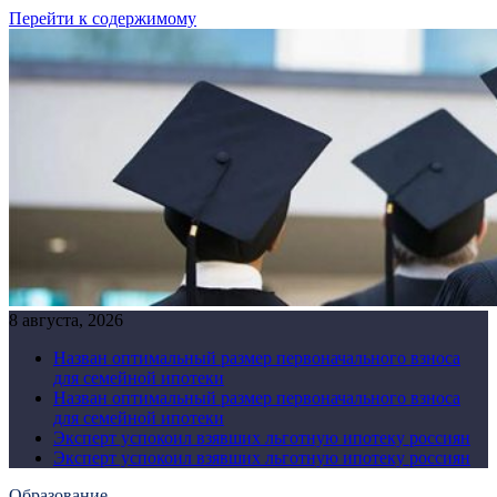
Перейти к содержимому
8 августа, 2026
Назван оптимальный размер первоначального взноса
для семейной ипотеки
Назван оптимальный размер первоначального взноса
для семейной ипотеки
Эксперт успокоил взявших льготную ипотеку россиян
Эксперт успокоил взявших льготную ипотеку россиян
Образование