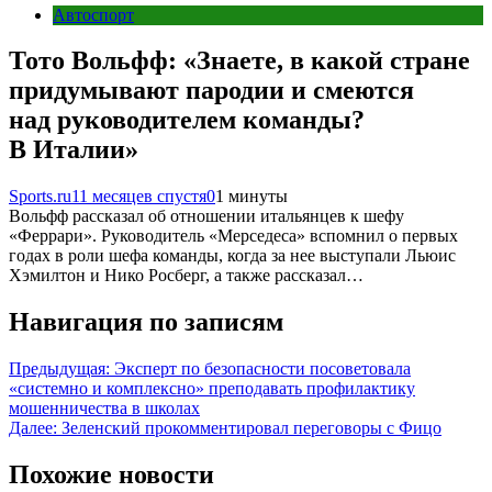
Автоспорт
Тото Вольфф: «Знаете, в какой стране
придумывают пародии и смеются
над руководителем команды?
В Италии»
Sports.ru
11 месяцев спустя
0
1 минуты
Вольфф рассказал об отношении итальянцев к шефу
«Феррари». Руководитель «Мерседеса» вспомнил о первых
годах в роли шефа команды, когда за нее выступали Льюис
Хэмилтон и Нико Росберг, а также рассказал…
Навигация по записям
Предыдущая:
Эксперт по безопасности посоветовала
«системно и комплексно» преподавать профилактику
мошенничества в школах
Далее:
Зеленский прокомментировал переговоры с Фицо
Похожие новости