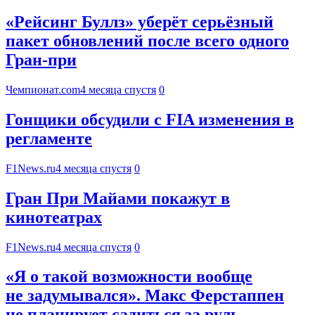
«Рейсинг Буллз» уберёт серьёзный
пакет обновлений после всего одного
Гран-при
Чемпионат.com
4 месяца спустя
0
Гонщики обсудили с FIA изменения в
регламенте
F1News.ru
4 месяца спустя
0
Гран При Майами покажут в
кинотеатрах
F1News.ru
4 месяца спустя
0
«Я о такой возможности вообще
не задумывался». Макс Ферстаппен
не планирует садиться за руль