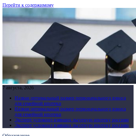
Перейти к содержимому
7 августа, 2026
Назван оптимальный размер первоначального взноса
для семейной ипотеки
Назван оптимальный размер первоначального взноса
для семейной ипотеки
Эксперт успокоил взявших льготную ипотеку россиян
Эксперт успокоил взявших льготную ипотеку россиян
Образование