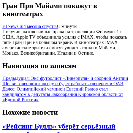
Гран При Майами покажут в
кинотеатрах
F1News.ru
4 месяца спустя
0
1 минуты
Получив эксклюзивные права на трансляции Формулы 1 в
США, Apple TV объединила усилия с IMAX, чтобы показать
пять Гран При на большом экране. В кинотеатрах IMAX
американские зрители смогут увидеть гонки в Майами,
Монако, Великобритании, Италии и Остине.
Навигация по записям
Предыдущая:
Экс‑футболист «Ливерпуля» и сборной Англии
Шелви завершил карьеру и будет работать тренером в ОАЭ
Далее:
Олимпийский чемпион Евгений Рылов стал
кандидатом в депутаты Заксобрания Кировской области от
«Единой России»
Похожие новости
«Рейсинг Буллз» уберёт серьёзный