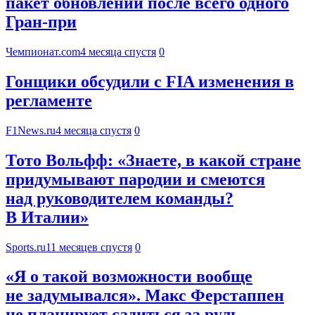
пакет обновлений после всего одного
Гран-при
Чемпионат.com
4 месяца спустя
0
Гонщики обсудили с FIA изменения в
регламенте
F1News.ru
4 месяца спустя
0
Тото Вольфф: «Знаете, в какой стране
придумывают пародии и смеются
над руководителем команды?
В Италии»
Sports.ru
11 месяцев спустя
0
«Я о такой возможности вообще
не задумывался». Макс Ферстаппен
не планирует садиться за руль