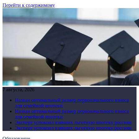
Перейти к содержимому
7 августа, 2026
Назван оптимальный размер первоначального взноса
для семейной ипотеки
Назван оптимальный размер первоначального взноса
для семейной ипотеки
Эксперт успокоил взявших льготную ипотеку россиян
Эксперт успокоил взявших льготную ипотеку россиян
Образование