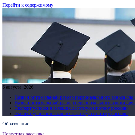
Перейти к содержимому
6 августа, 2026
Назван оптимальный размер первоначального взноса для
Назван оптимальный размер первоначального взноса для
Эксперт успокоил взявших льготную ипотеку россиян
Эксперт успокоил взявших льготную ипотеку россиян
Образование
Новостная рассылка