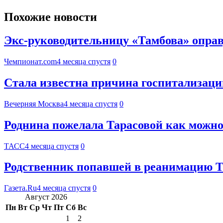
Похожие новости
Экс-руководительницу «Тамбова» оправ
Чемпионат.com
4 месяца спустя
0
Стала известна причина госпитализац
Вечерняя Москва
4 месяца спустя
0
Роднина пожелала Тарасовой как можно
ТАСС
4 месяца спустя
0
Родственник попавшей в реанимацию Та
Газета.Ru
4 месяца спустя
0
Август 2026
Пн
Вт
Ср
Чт
Пт
Сб
Вс
1
2