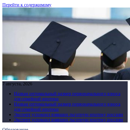
Перейти к содержимому
7 августа, 2026
Назван оптимальный размер первоначального взноса
для семейной ипотеки
Назван оптимальный размер первоначального взноса
для семейной ипотеки
Эксперт успокоил взявших льготную ипотеку россиян
Эксперт успокоил взявших льготную ипотеку россиян
Образование