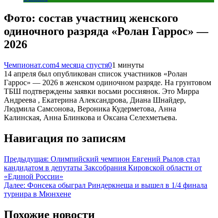
Фото: состав участниц женского
одиночного разряда «Ролан Гаррос» —
2026
Чемпионат.com
4 месяца спустя
0
1 минуты
14 апреля был опубликован список участников «Ролан
Гаррос» — 2026 в женском одиночном разряде. На грунтовом
ТБШ подтверждены заявки восьми россиянок. Это Мирра
Андреева , Екатерина Александрова, Диана Шнайдер,
Людмила Самсонова, Вероника Кудерметова, Анна
Калинская, Анна Блинкова и Оксана Селехметьева.
Навигация по записям
Предыдущая:
Олимпийский чемпион Евгений Рылов стал
кандидатом в депутаты Заксобрания Кировской области от
«Единой России»
Далее:
Фонсека обыграл Риндеркнеша и вышел в 1/4 финала
турнира в Мюнхене
Похожие новости