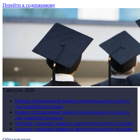
Перейти к содержимому
7 августа, 2026
Назван оптимальный размер первоначального взноса
для семейной ипотеки
Назван оптимальный размер первоначального взноса
для семейной ипотеки
Эксперт успокоил взявших льготную ипотеку россиян
Эксперт успокоил взявших льготную ипотеку россиян
Образование