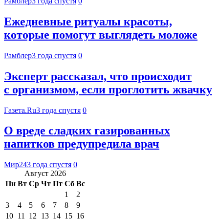
Рамблер
3 года спустя
0
Ежедневные ритуалы красоты,
которые помогут выглядеть моложе
Рамблер
3 года спустя
0
Эксперт рассказал, что происходит
с организмом, если проглотить жвачку
Газета.Ru
3 года спустя
0
О вреде сладких газированных
напитков предупредила врач
Мир24
3 года спустя
0
Август 2026
Пн
Вт
Ср
Чт
Пт
Сб
Вс
1
2
3
4
5
6
7
8
9
10
11
12
13
14
15
16