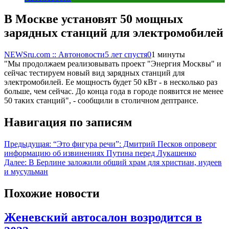
В Москве установят 50 мощных
зарядных станций для электромобилей
NEWSru.com :: Автоновости
5 лет спустя
0
1 минуты
"Мы продолжаем реализовывать проект "Энергия Москвы" и
сейчас тестируем новый вид зарядных станций для
электромобилей. Ее мощность будет 50 кВт - в несколько раз
больше, чем сейчас. До конца года в городе появится не менее
50 таких станций", - сообщили в столичном дептрансе.
Навигация по записям
Предыдущая:
“Это фигура речи”: Дмитрий Песков опроверг
информацию об извинениях Путина перед Лукашенко
Далее:
В Берлине заложили общий храм для христиан, иудеев
и мусульман
Похожие новости
Женевский автосалон возродится в