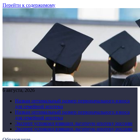
Перейти к содержимому
6 августа, 2026
Назван оптимальный размер первоначального взноса
для семейной ипотеки
Назван оптимальный размер первоначального взноса
для семейной ипотеки
Эксперт успокоил взявших льготную ипотеку россиян
Эксперт успокоил взявших льготную ипотеку россиян
Образование