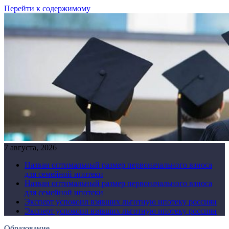
Перейти к содержимому
7 августа, 2026
Назван оптимальный размер первоначального взноса
для семейной ипотеки
Назван оптимальный размер первоначального взноса
для семейной ипотеки
Эксперт успокоил взявших льготную ипотеку россиян
Эксперт успокоил взявших льготную ипотеку россиян
Образование