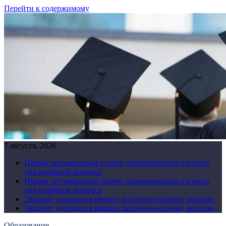
Перейти к содержимому
7 августа, 2026
Назван оптимальный размер первоначального взноса
для семейной ипотеки
Назван оптимальный размер первоначального взноса
для семейной ипотеки
Эксперт успокоил взявших льготную ипотеку россиян
Эксперт успокоил взявших льготную ипотеку россиян
Образование