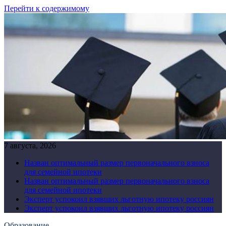
Перейти к содержимому
7 августа, 2026
Назван оптимальный размер первоначального взноса
для семейной ипотеки
Назван оптимальный размер первоначального взноса
для семейной ипотеки
Эксперт успокоил взявших льготную ипотеку россиян
Эксперт успокоил взявших льготную ипотеку россиян
Образование