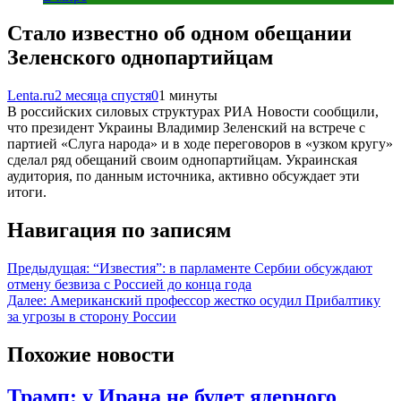
Стало известно об одном обещании
Зеленского однопартийцам
Lenta.ru
2 месяца спустя
0
1 минуты
В российских силовых структурах РИА Новости сообщили,
что президент Украины Владимир Зеленский на встрече с
партией «Слуга народа» и в ходе переговоров в «узком кругу»
сделал ряд обещаний своим однопартийцам. Украинская
аудитория, по данным источника, активно обсуждает эти
итоги.
Навигация по записям
Предыдущая:
“Известия”: в парламенте Сербии обсуждают
отмену безвиза с Россией до конца года
Далее:
Американский профессор жестко осудил Прибалтику
за угрозы в сторону России
Похожие новости
Трамп: у Ирана не будет ядерного