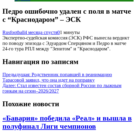
Педро ошибочно удален с поля в матче
с “Краснодаром” – ЭСК
Rusfootball
4 месяца спустя
0
1 минуты
Экспертно-судейская комиссия (ЭСК) РФС вынесла вердикт
по поводу эпизода с Эдуардом Сперцяном и Педро в матче
24-го тура РПЛ между "Зенитом" и "Краснодаром".
Навигация по записям
Предыдущая:
Родственник попавшей в реанимацию
Тарасовой заявил, что она идет на поправку
Далее:
Стал известен состав сборной России по лыжным
гонкам на сезон–2026/2027
Похожие новости
«Бавария» победила «Реал» и вышла в
полуфинал Лиги чемпионов