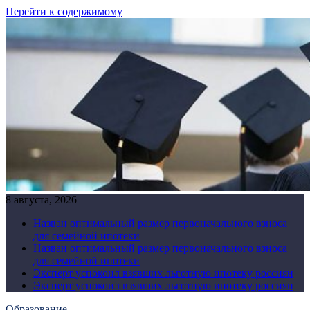
Перейти к содержимому
8 августа, 2026
Назван оптимальный размер первоначального взноса
для семейной ипотеки
Назван оптимальный размер первоначального взноса
для семейной ипотеки
Эксперт успокоил взявших льготную ипотеку россиян
Эксперт успокоил взявших льготную ипотеку россиян
Образование