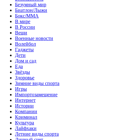
Безумный мир
Биатлон/Лыжи
Бокс/MMA
В мире
В России
Вещи
Военные новости
Волейбол
Гаджеты
Дети
Дом и сад
Еда
Звёзды
Здоровье
Зимние виды спорта
Игры
Импортозамещение
Интернет
Истории
Компании
Криминал
Культура
Лайфхаки
Летние виды спорта
Личный счет