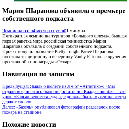
Мария Шарапова объявила о премьере
собственного подкаста
Чемпионат.com
4 месяца спустя
0
1 минуты
Пятикратная чемпионка турниров «Большого шлема», бывшая
первая ракетка мира российская теннисистка Мария
Шарапова объявила о создании собственного подкаста.
Проект получил название Pretty Tough. Ранее Шарапова
посетила традиционную вечеринку Vanity Fair после вручения
престижной кинонаграды «Оскар».
Навигация по записям
Предыдущая:
Ямаль о вылете из ЛЧ от «Атлетико»: «Мы
отдали все, но этого было недостаточно. Каждая ошибка – это
урок. «Барса» вернется туда, где должна быть, мужчина всегда
держит слово»
Далее:
«Базель» опубликовал фотографии раздевалок после
пожара на стадионе
Похожие новости