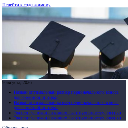
Перейти к содержимому
9 августа, 2026
Назван оптимальный размер первоначального взноса
для семейной ипотеки
Назван оптимальный размер первоначального взноса
для семейной ипотеки
Эксперт успокоил взявших льготную ипотеку россиян
Эксперт успокоил взявших льготную ипотеку россиян
Образование