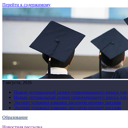
Перейти к содержимому
7 августа, 2026
Назван оптимальный размер первоначального взноса для
Назван оптимальный размер первоначального взноса для
Эксперт успокоил взявших льготную ипотеку россиян
Эксперт успокоил взявших льготную ипотеку россиян
Образование
Новостная рассылка