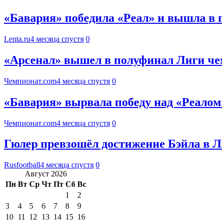
«Бавария» победила «Реал» и вышла в
Lenta.ru
4 месяца спустя
0
«Арсенал» вышел в полуфинал Лиги че
Чемпионат.com
4 месяца спустя
0
«Бавария» вырвала победу над «Реало
Чемпионат.com
4 месяца спустя
0
Гюлер превзошёл достижение Бэйла в 
Rusfootball
4 месяца спустя
0
Август 2026
Пн
Вт
Ср
Чт
Пт
Сб
Вс
1
2
3
4
5
6
7
8
9
10
11
12
13
14
15
16