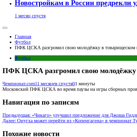
Новостройкам в России предрекли 
1 месяц спустя
Главная
Футбол
ПФК ЦСКА разгромил свою молодёжку в товарищеском ма
Футбол
ПФК ЦСКА разгромил свою молодёжку в
Чемпионат.com
11 месяцев спустя
0
1 минуты
Московский ПФК ЦСКА во время паузы на игры сборных провёл
Навигация по записям
Предыдущая:
«Чикаго» улучшил предложение для Джоша Гидди 
Далее:
Онугха может перейти из «Копенгагена» в чемпионат Тур
Похожие новости