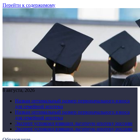
Перейти к содержимому
8 августа, 2026
Назван оптимальный размер первоначального взноса
для семейной ипотеки
Назван оптимальный размер первоначального взноса
для семейной ипотеки
Эксперт успокоил взявших льготную ипотеку россиян
Эксперт успокоил взявших льготную ипотеку россиян
Образование