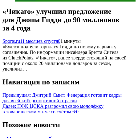
«Чикаго» улучшил предложение
для Джоша Гидди до 90 миллионов
за 4 года
Sports.ru
11 месяцев спустя
0
1 минуты
«Буллс» подняли зарплату Гидди по новому варианту
соглашения. По информации инсайдера Бретта Сигела
из ClutchPoints, «Чикаго», ранее твердо стоявший на своей
позиции с около 20 миллионами долларов за сезон,
увеличил…
Навигация по записям
Предыдущая:
Дмитрий Смит: Федерация готовит кадры
для всей киберспортивной отрасли
Далее:
ПФК ЦСКА разгромил свою молодёжку
в товарищеском матче со счётом 6:0
Похожие новости