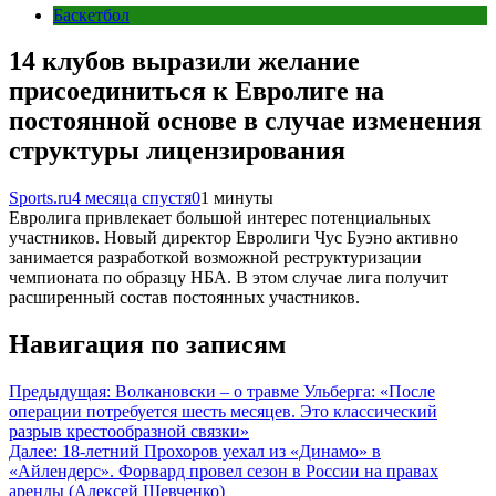
Баскетбол
14 клубов выразили желание
присоединиться к Евролиге на
постоянной основе в случае изменения
структуры лицензирования
Sports.ru
4 месяца спустя
0
1 минуты
Евролига привлекает большой интерес потенциальных
участников. Новый директор Евролиги Чус Буэно активно
занимается разработкой возможной реструктуризации
чемпионата по образцу НБА. В этом случае лига получит
расширенный состав постоянных участников.
Навигация по записям
Предыдущая:
Волкановски – о травме Ульберга: «После
операции потребуется шесть месяцев. Это классический
разрыв крестообразной связки»
Далее:
18-летний Прохоров уехал из «Динамо» в
«Айлендерс». Форвард провел сезон в России на правах
аренды (Алексей Шевченко)