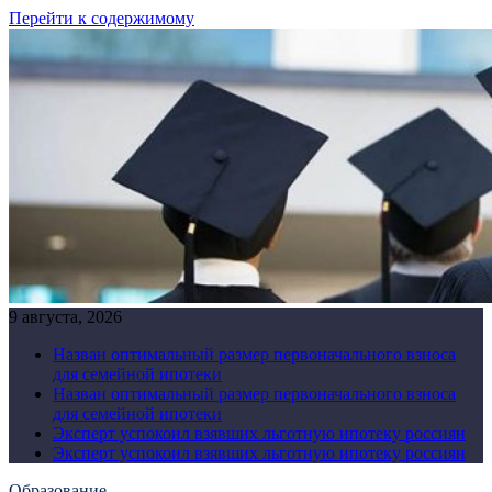
Перейти к содержимому
9 августа, 2026
Назван оптимальный размер первоначального взноса
для семейной ипотеки
Назван оптимальный размер первоначального взноса
для семейной ипотеки
Эксперт успокоил взявших льготную ипотеку россиян
Эксперт успокоил взявших льготную ипотеку россиян
Образование