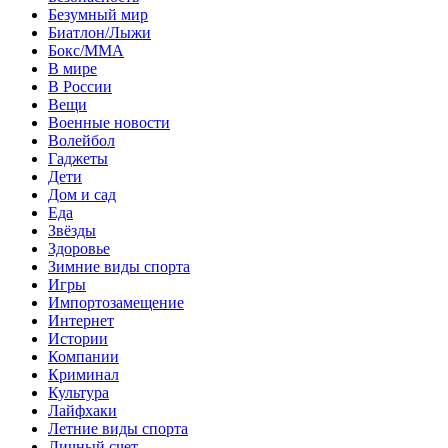
Безумный мир
Биатлон/Лыжи
Бокс/MMA
В мире
В России
Вещи
Военные новости
Волейбол
Гаджеты
Дети
Дом и сад
Еда
Звёзды
Здоровье
Зимние виды спорта
Игры
Импортозамещение
Интернет
Истории
Компании
Криминал
Культура
Лайфхаки
Летние виды спорта
Личный счет