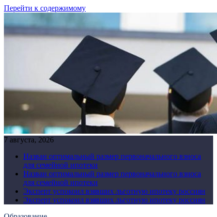
Перейти к содержимому
7 августа, 2026
Назван оптимальный размер первоначального взноса
для семейной ипотеки
Назван оптимальный размер первоначального взноса
для семейной ипотеки
Эксперт успокоил взявших льготную ипотеку россиян
Эксперт успокоил взявших льготную ипотеку россиян
Образование