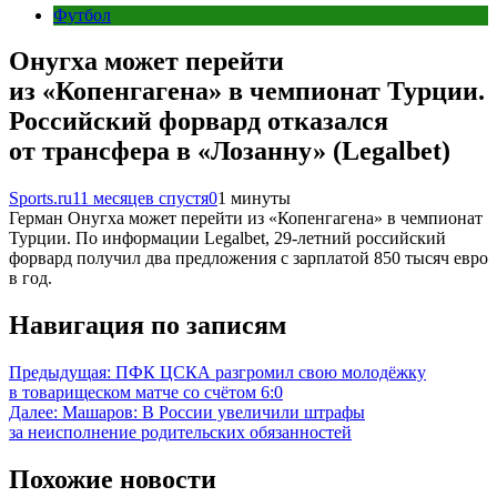
Футбол
Онугха может перейти
из «Копенгагена» в чемпионат Турции.
Российский форвард отказался
от трансфера в «Лозанну» (Legalbet)
Sports.ru
11 месяцев спустя
0
1 минуты
Герман Онугха может перейти из «Копенгагена» в чемпионат
Турции. По информации Legalbet, 29-летний российский
форвард получил два предложения с зарплатой 850 тысяч евро
в год.
Навигация по записям
Предыдущая:
ПФК ЦСКА разгромил свою молодёжку
в товарищеском матче со счётом 6:0
Далее:
Машаров: В России увеличили штрафы
за неисполнение родительских обязанностей
Похожие новости