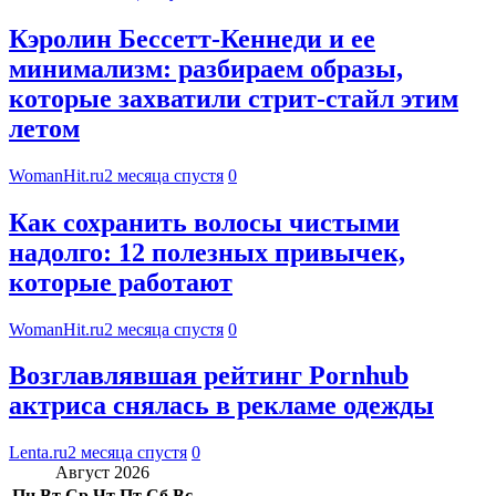
Кэролин Бессетт-Кеннеди и ее
минимализм: разбираем образы,
которые захватили стрит-стайл этим
летом
WomanHit.ru
2 месяца спустя
0
Как сохранить волосы чистыми
надолго: 12 полезных привычек,
которые работают
WomanHit.ru
2 месяца спустя
0
Возглавлявшая рейтинг Pornhub
актриса снялась в рекламе одежды
Lenta.ru
2 месяца спустя
0
Август 2026
Пн
Вт
Ср
Чт
Пт
Сб
Вс