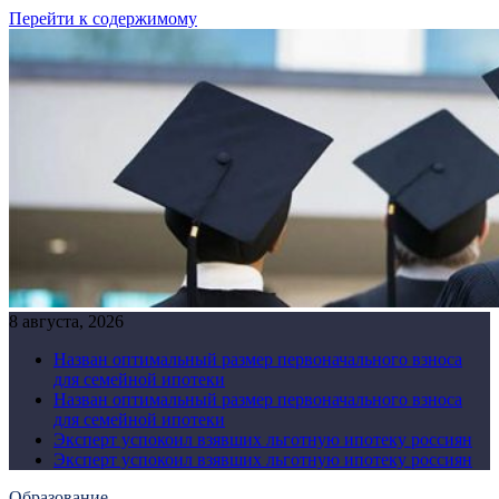
Перейти к содержимому
8 августа, 2026
Назван оптимальный размер первоначального взноса
для семейной ипотеки
Назван оптимальный размер первоначального взноса
для семейной ипотеки
Эксперт успокоил взявших льготную ипотеку россиян
Эксперт успокоил взявших льготную ипотеку россиян
Образование