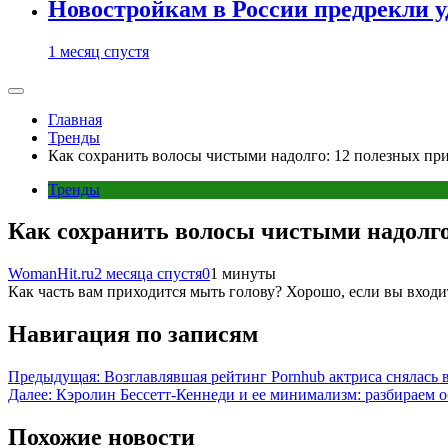
Новостройкам в России предрекли 
1 месяц спустя
Главная
Тренды
Как сохранить волосы чистыми надолго: 12 полезных пр
Тренды
Как сохранить волосы чистыми надолго
WomanHit.ru
2 месяца спустя
0
1 минуты
Как часть вам приходится мыть голову? Хорошо, если вы входит
Навигация по записям
Предыдущая:
Возглавлявшая рейтинг Pornhub актриса снялась 
Далее:
Кэролин Бессетт-Кеннеди и ее минимализм: разбираем о
Похожие новости