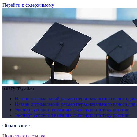
Перейти к содержимому
6 августа, 2026
Назван оптимальный размер первоначального взноса для
Назван оптимальный размер первоначального взноса для
Эксперт успокоил взявших льготную ипотеку россиян
Эксперт успокоил взявших льготную ипотеку россиян
Образование
Новостная рассылка