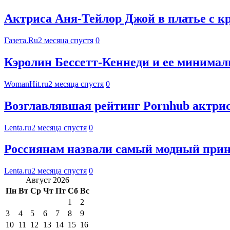
Актриса Аня-Тейлор Джой в платье с к
Газета.Ru
2 месяца спустя
0
Кэролин Бессетт-Кеннеди и ее минимали
WomanHit.ru
2 месяца спустя
0
Возглавлявшая рейтинг Pornhub актрис
Lenta.ru
2 месяца спустя
0
Россиянам назвали самый модный прин
Lenta.ru
2 месяца спустя
0
Август 2026
Пн
Вт
Ср
Чт
Пт
Сб
Вс
1
2
3
4
5
6
7
8
9
10
11
12
13
14
15
16