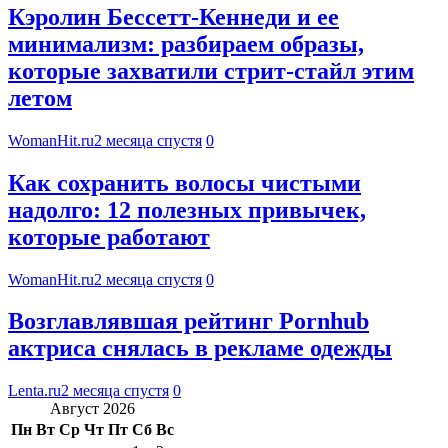
Кэролин Бессетт-Кеннеди и ее
минимализм: разбираем образы,
которые захватили стрит-стайл этим
летом
WomanHit.ru
2 месяца спустя
0
Как сохранить волосы чистыми
надолго: 12 полезных привычек,
которые работают
WomanHit.ru
2 месяца спустя
0
Возглавлявшая рейтинг Pornhub
актриса снялась в рекламе одежды
Lenta.ru
2 месяца спустя
0
Август 2026
Пн
Вт
Ср
Чт
Пт
Сб
Вс