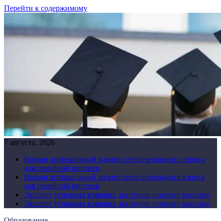
Перейти к содержимому
7 августа, 2026
Назван оптимальный размер первоначального взноса
для семейной ипотеки
Назван оптимальный размер первоначального взноса
для семейной ипотеки
Эксперт успокоил взявших льготную ипотеку россиян
Эксперт успокоил взявших льготную ипотеку россиян
Образование