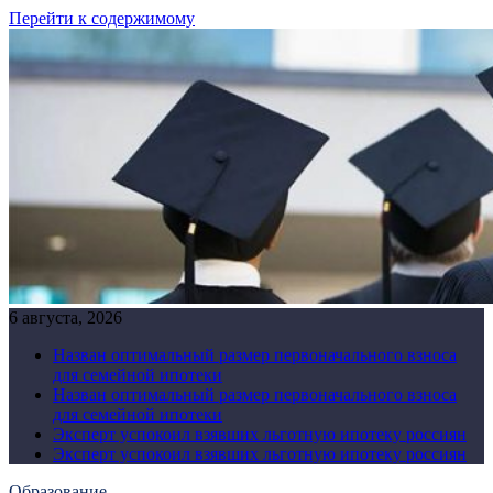
Перейти к содержимому
6 августа, 2026
Назван оптимальный размер первоначального взноса
для семейной ипотеки
Назван оптимальный размер первоначального взноса
для семейной ипотеки
Эксперт успокоил взявших льготную ипотеку россиян
Эксперт успокоил взявших льготную ипотеку россиян
Образование