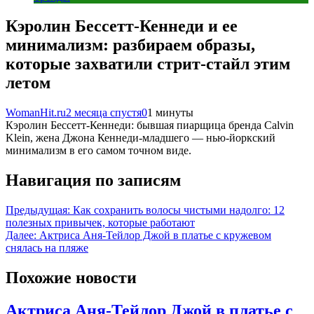
Кэролин Бессетт-Кеннеди и ее
минимализм: разбираем образы,
которые захватили стрит-стайл этим
летом
WomanHit.ru
2 месяца спустя
0
1 минуты
Кэролин Бессетт-Кеннеди: бывшая пиарщица бренда Calvin
Klein, жена Джона Кеннеди-младшего — нью-йоркский
минимализм в его самом точном виде.
Навигация по записям
Предыдущая:
Как сохранить волосы чистыми надолго: 12
полезных привычек, которые работают
Далее:
Актриса Аня-Тейлор Джой в платье с кружевом
снялась на пляже
Похожие новости
Актриса Аня-Тейлор Джой в платье с