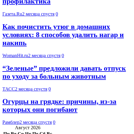
профилактика
Газета.Ru
2 месяца спустя
0
Как почистить утюг в домашних
условиях: 8 способов удалить нагар и
накипь
WomanHit.ru
2 месяца спустя
0
“Зеленые” предложили давать отпуск
по уходу за больным животным
ТАСС
2 месяца спустя
0
Огурцы на грядке: причины, из-за
которых они погибают
Рамблер
2 месяца спустя
0
Август 2026
Пн
Вт
Ср
Чт
Пт
Сб
Вс