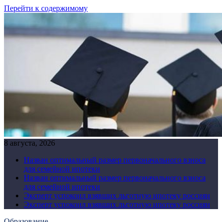
Перейти к содержимому
8 августа, 2026
Назван оптимальный размер первоначального взноса
для семейной ипотеки
Назван оптимальный размер первоначального взноса
для семейной ипотеки
Эксперт успокоил взявших льготную ипотеку россиян
Эксперт успокоил взявших льготную ипотеку россиян
Образование