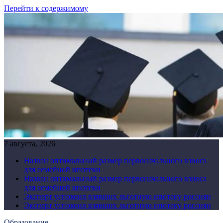
Перейти к содержимому
7 августа, 2026
Назван оптимальный размер первоначального взноса
для семейной ипотеки
Назван оптимальный размер первоначального взноса
для семейной ипотеки
Эксперт успокоил взявших льготную ипотеку россиян
Эксперт успокоил взявших льготную ипотеку россиян
Образование